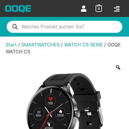
0
Start
/
SMARTWATCHES
/
WATCH CS SERIE
/ OOQE
WATCH CS