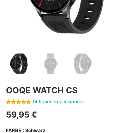
OOQE WATCH CS
(
4
Kundenrezensionen)
Bewertet
4
59,95
€
mit
4.75
von 5,
basierend
FARBE
: Schwarz
auf