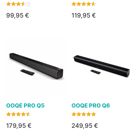
Bewertet
Bewertet
99,95
€
119,95
€
mit
mit
3.50
4.50
von 5
von 5
OOQE PRO Q5
OOQE PRO Q6
Bewertet
Bewertet
179,95
€
249,95
€
mit
mit
4.50
4.80
von 5
von 5