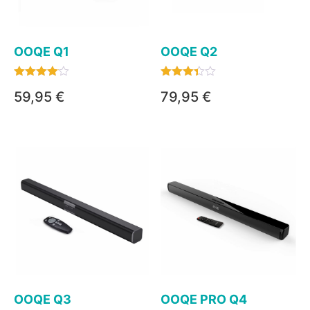
OOQE Q1
OOQE Q2
Bewertet
Bewertet
59,95
€
79,95
€
mit
mit
4.00
3.33
von 5
von 5
OOQE Q3
OOQE PRO Q4