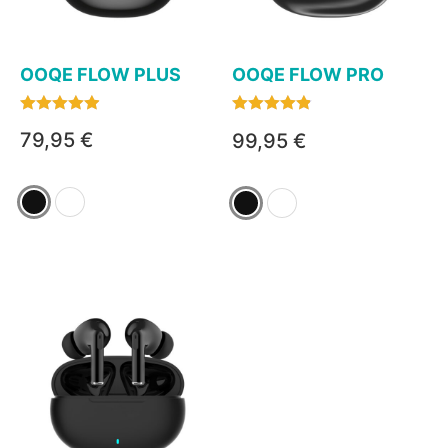
OOQE FLOW PLUS
OOQE FLOW PRO
Bewertet
Bewertet
79,95
€
99,95
€
mit
mit
4.85
4.79
von 5
von 5