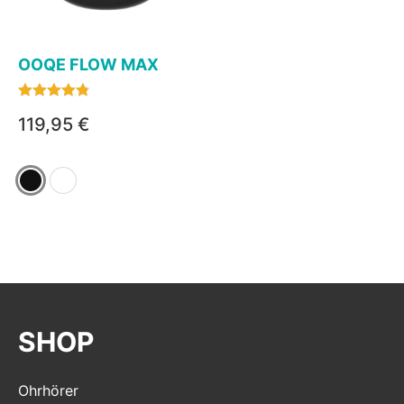
OOQE FLOW MAX
Bewertet
119,95
€
mit
4.76
von 5
SHOP
Ohrhörer