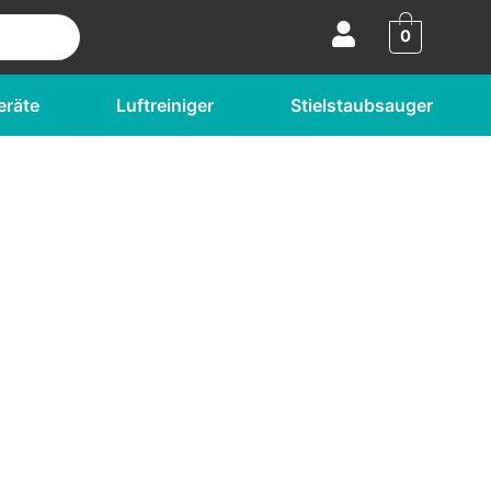
0
eräte
Luftreiniger
Stielstaubsauger